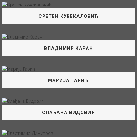
Управник XL
индустрији, тадашњем Југопетролу почео да ради 1997.
године
СРЕТЕН КУВЕКАЛОВИЋ
О мени: Управник XL на БС Краљево 2 и БС Краљево 3 У
МИЛАН ЉУШТИНА
компанији је запослен већ двадесет и једну годину.
Експерт Координатор За БЗР И ЗЗС За Регион
Своју каријеру започиње 2000.
Југ
ВЛАДИМИР КАРАН
СЛОБОДАН МЛАДЕНОВИЋ
О мени: Експерт координатор за БЗР и ЗЗС за Регион
Управник XXL
Југ У команији је запослен већ десет година. Своју
радну каријеру почиње 2011. године као
МАРИЈА ГАРИЋ
О мени: Управник XXL на ССГ Зрењанин 1, ССГ
СРЕТЕН КУВЕКАЛОВИЋ
Зрењанин 5 и ССГ Зрењанин 9 У компанији запослен
Председник Синдикалне Организације
16 година. Своју каријеру сам почео 2005
СЛАЂАНА ВИДОВИЋ
ВЛАДИМИР КАРАН
О мени: Председник синдикалне организације НИС
Петрол а.д. Своју каријеру у компанији започиње 2012.
Заменик Председника Синдикалне
године на ССГ Благоја Паровића на позицији касира /