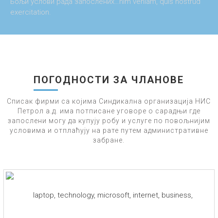
Бољи услови рада запослених…nim veniam, quis nostrud
exercitation.
ПОГОДНОСТИ ЗА ЧЛАНОВЕ
Списак фирми са којима Синдикална организација НИС
Петрол а.д. има потписане уговоре о сарадњи где
запослени могу да купују робу и услуге по повољнијим
условима и отплаћују на рате путем административне
забране.