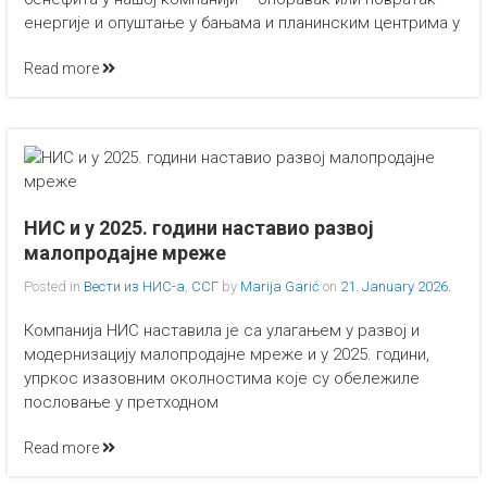
енергије и опуштање у бањама и планинским центрима у
Read more
НИС и у 2025. години наставио развој
малопродајне мреже
Posted in
Вести из НИС-а
,
ССГ
by
Marija Garić
on
21. January 2026.
Компанија НИС наставила је са улагањем у развој и
модернизацију малопродајне мреже и у 2025. години,
упркос изазовним околностима које су обележиле
пословање у претходном
Read more