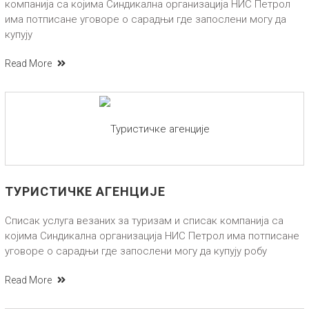
компанија са којима Синдикална организација НИС Петрол
има потписане уговоре о сарадњи где запослени могу да
купују
Read More
ТУРИСТИЧКЕ АГЕНЦИЈЕ
Списак услуга везаних за туризам и списак компанија са
којима Синдикална организација НИС Петрол има потписане
уговоре о сарадњи где запослени могу да купују робу
Read More