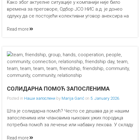
Kако због актуелне ситуације у компанији није билo
времена за преговоре, Одбор ЈСО НИС а.д. је донео
одлуку да се постојећи колективни уговор анексира на
Read more
СОЛИДАРНА ПОМОЋ ЗАПОСЛЕНИМА
Posted in
Наши запослени
by
Marija Garić
on
5. January 2026.
Шта је солидарна помоћ? Често се дешава да је нашим
запосленима или члановима њихових ужих породица
потребна помоћ за лечење или набавку лекова. У складу
Read more