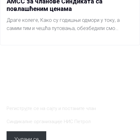
АМСС за чланове Синдиката са
повлашћеним ценама
Драге колеге, Како су годишњи одмори у току, а
самим тим и чешћа путовања, обезбедили смо…
Постаните део нашег
тима
Региструјте се на сајту и постаните члан
Синдикалне организације НИС Петрол
Учлани се