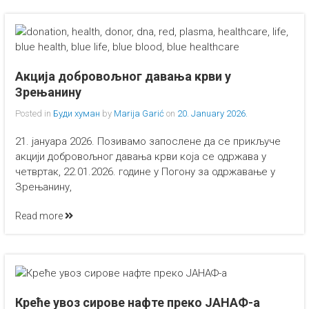
Акција добровољног давања крви у
Зрењанину
Posted in
Буди хуман
by
Marija Garić
on
20. January 2026.
21. јануара 2026. Позивамо запослене да се прикључе
акцији добровољног давања крви која се одржава у
четвртак, 22.01.2026. године у Погону за одржавање у
Зрењанину,
Read more
Креће увоз сирове нафте преко ЈАНАФ-а