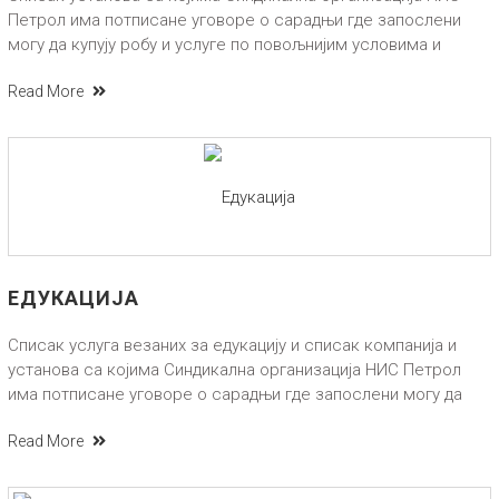
Петрол има потписане уговоре о сарадњи где запослени
могу да купују робу и услуге по повољнијим условима и
Read More
ЕДУКАЦИЈА
Списак услуга везаних за едукацију и списак компанија и
установа са којима Синдикална организација НИС Петрол
има потписане уговоре о сарадњи где запослени могу да
Read More