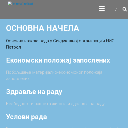
Skip
DEMOSINDIKAT
to
content
ОСНОВНА НАЧЕЛА
Основна начела рада у Синдикалној организацији НИС
Бенефити чланства у
СНАГА ЈЕ У НАМА
УПОЗНАЈТЕ НАШ ТИМ
Петрол
синдикату
Економски положај
запослених
Сазнај више
Сазнај више
Побољшање материјално-економског положаја
Сазнај више
запослених...
Здравље на раду
Безбедност и заштита живота и здравља на раду…
Услови рада