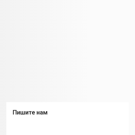
КРИСТИНА ЂУКИЋ
О мени: Upravnik XL на ССГ Српска Црња, ССГ Житиште
и ССГ Руско село U kompaniji sam zaposlena punih 18
god. Karijeru sam započela 2008
АЛЕКСАНДРА НИКОЛИН
Пишите нам