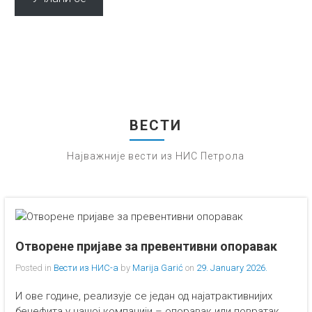
ВЕСТИ
Најважније вести из НИС Петрола
Отворене пријаве за превентивни опоравак
Posted in
Вести из НИС-а
by
Marija Garić
on
29. January 2026.
И ове године, реализује се један од најатрактивнијих
бенефита у нашој компанији – опоравак или повратак