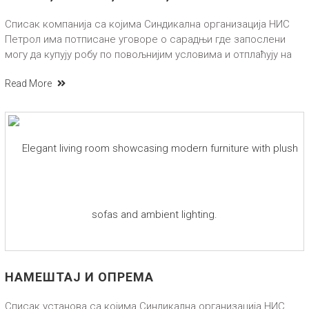
Списак компанија са којима Синдикална организација НИС
Петрол има потписане уговоре о сарадњи где запослени
могу да купују робу по повољнијим условима и отплаћују на
Read More
НАМЕШТАЈ И ОПРЕМА
Списак установа са којима Синдикална организација НИС