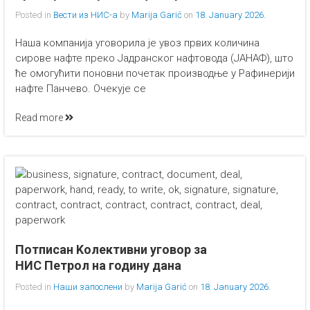
Posted in
Вести из НИС-а
by
Marija Garić
on
18. January 2026.
Наша компанија уговорила је увоз првих количина
сирове нафте преко Јадранског нафтовода (ЈАНАФ), што
ће омогућити поновни почетак производње у Рафинерији
нафте Панчево. Очекује се
Read more
Потписан Kолективни уговор за
НИС Петрол на годину дана
Posted in
Наши запослени
by
Marija Garić
on
18. January 2026.