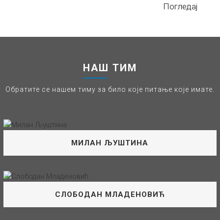
Погледај
НАШ ТИМ
Обратите се нашем тиму за било које питање које имате.
МИЛАН ЉУШТИНА
Вођа Смене Групе БС
СЛОБОДАН МЛАДЕНОВИЋ
О мени: Вођа смене групе БС: БС Угриновачка, БС
Саобраћајна школа и БС Фрањо Крч У нафтној