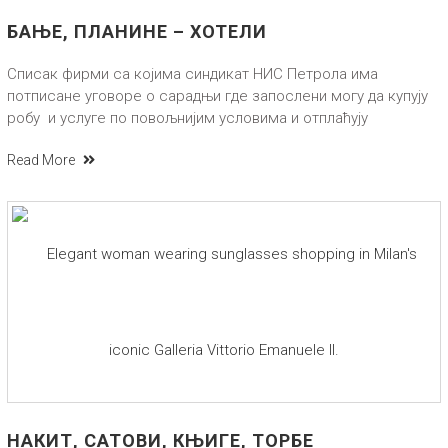
БАЊЕ, ПЛАНИНЕ – ХОТЕЛИ
Списак фирми са којима синдикат НИС Петрола има
потписане уговоре о сарадњи где запослени могу да купују
робу и услуге по повољнијим условима и отплаћују
Read More
НАКИТ, САТОВИ, КЊИГЕ, ТОРБЕ