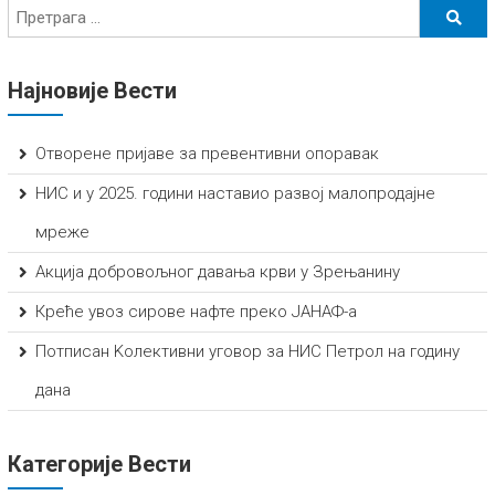
Најновије Вести
Отворене пријаве за превентивни опоравак
НИС и у 2025. години наставио развој малопродајне
мреже
Акција добровољног давања крви у Зрењанину
Креће увоз сирове нафте преко ЈАНАФ-а
Потписан Kолективни уговор за НИС Петрол на годину
дана
Категорије Вести