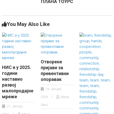
ПЛАНА ТОУРС
You May Also Like
Отворене
НИС и у 2025.
пријаве за
години
превентивни
наставио
опоравак
развој
29. January
малопродајне
мреже
2026.
Marija
Garić
21. January