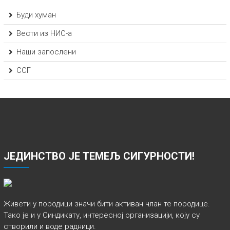
Буди хуман
Вести из НИС-а
Наши запослени
ССГ
ЈЕДИНСТВО ЈЕ ТЕМЕЉ СИГУРНОСТИ!
Живети у породици значи бити активан члан те породице.
Тако је и у Синдикату, интересној организацији, коју су
створили и воде радници.