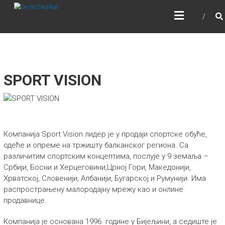
Skip
DEMOSINDIKAT
to
content
SPORT VISION
Компанија Sport Vision лидер је у продаји спортске обуће,
одеће и опреме на тржишту балканског региона. Са
различитим спортским концептима, послује у 9 земаља –
Србији, Босни и Херцеговини,Црној Гори, Македонији,
Хрватској, Словенији, Албанији, Бугарској и Румунији. Има
распрострањену малородајну мрежу као и онлине
продавнице.
Компанија је основана 1996. године у Бијељини, а седиште је