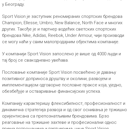
у Београду.
Sport Vision је заступник реномираних спортских брендова
Champion, Ellesse, Umbro, New Balance, North Face и многих
других. Такође је и партнер водећих светских спортских
брендова Nike, Adidas, Reebok, Under Armour, чији производи
се могу наћи у свим малопродајним објектима компаније.
У компанији Sport Vision запослено је више од 4000 људи и
тај број се свакодневно увећава.
Пословање компаније Sport Vision посвећено је давању
позитивног доприноса друштву и околини, развојем и
имплементацијом одговорне пословне праксе која, уједно,
обезбеђује и остваривање финансијских успеха.
Компанију карактеришу флексибилност, професионалност и
динамична стратегија развоја и од свог оснивања је тржишно
оријентисана са препознатљивим брендовима. Брзо
реаговање на тржишне захтеве и професионални однос
према потрошачима и партнерима, чине Sport Vision